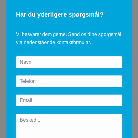
Har du yderligere spørgsmål?
​Vi besvarer dem gerne. Send os dine spørgsmål
via nedenstående kontaktformular.
Name
*
Telefon
Email
*
Message
*