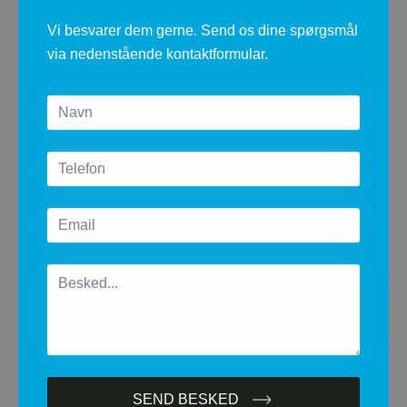
​Vi besvarer dem gerne. Send os dine spørgsmål
via nedenstående kontaktformular.
Name
*
Telefon
Email
*
Message
*
SEND BESKED