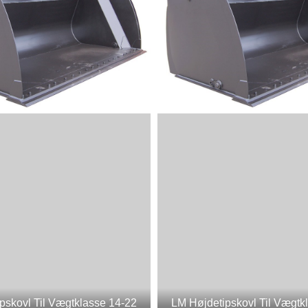
pskovl Til Vægtklasse 14-22
LM Højdetipskovl Til Vægtk