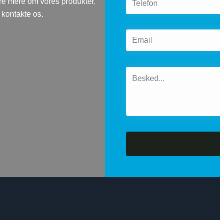
høre mere om vores produkter,
 kontakte os.
Email
*
Message
*