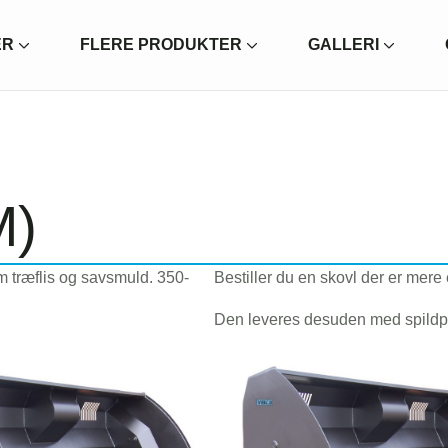
ER
FLERE PRODUKTER
GALLERI
M)
om træflis og savsmuld. 350-
Bestiller du en skovl der er mere
Den leveres desuden med spild