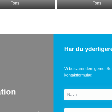
Tons
Tons
Har du yderlige
​Vi besvarer dem gerne. S
kontaktformular.
ation
Name
*
Telefon