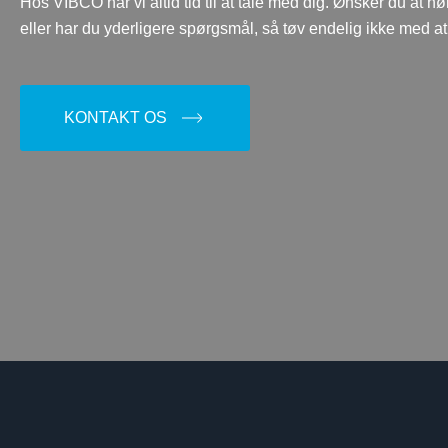
Hos VIBCO har vi altid tid til at tale med dig. Ønsker du at 
eller har du yderligere spørgsmål, så tøv endelig ikke med at
KONTAKT OS