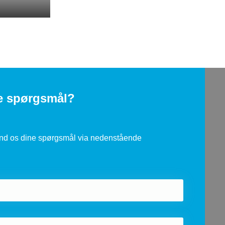
re spørgsmål?
end os dine spørgsmål via nedenstående